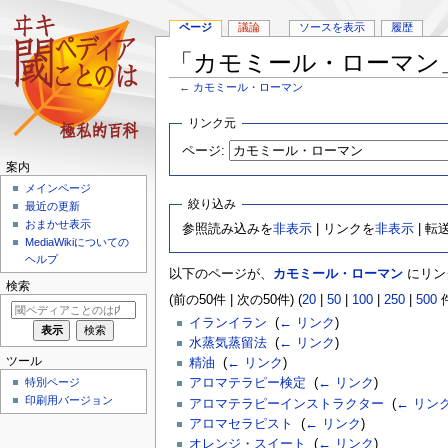
ページ
議論
ソースを表示
履歴
「カモミール・ローマン
←
カモミール・ローマン
ナ
検
リンク元
ビ
索
ページ:
ゲ
に
案内
ー
移
メインページ
シ
動
絞り込み
最近の更新
ョ
おまかせ表示
参照読み込みを
非表示
| リンクを
非表示
| 転
ン
MediaWikiについての
に
ヘルプ
移
以下のページが、
カモミール・ローマン
にリン
動
検索
(前の50件 | 次の50件) (
20
|
50
|
100
|
250
|
500
件
イランイラン
‎
(
← リンク
)
水蒸気蒸留法
‎
(
← リンク
)
ツール
精油
‎
(
← リンク
)
特別ページ
アロマテラピー検定
‎
(
← リンク
)
印刷用バージョン
アロマテラピーインストラクター
‎
(
← リン
アロマセラピスト
‎
(
← リンク
)
オレンジ・スイート
‎
(
← リンク
)