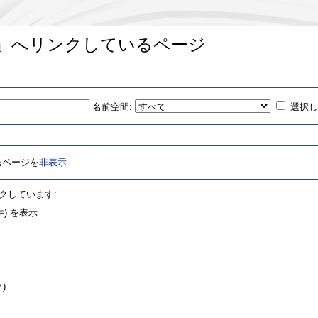
」へリンクしているページ
名前空間:
選択
送ページを
非表示
クしています:
) を表示
ク
)