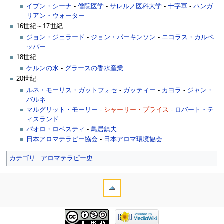
イブン・シーナ
-
僧院医学
-
サレルノ医科大学
-
十字軍
-
ハンガ
リアン・ウォーター
16世紀～17世紀
ジョン・ジェラード
-
ジョン・パーキンソン
-
ニコラス・カルペ
ッパー
18世紀
ケルンの水
-
グラースの香水産業
20世紀-
ルネ・モーリス・ガットフォセ
-
ガッティー
-
カヨラ
-
ジャン・
バルネ
マルグリット・モーリー
-
シャーリー・プライス
-
ロバート・テ
ィスランド
パオロ・ロベスティ
-
鳥居鎮夫
日本アロマテラピー協会
-
日本アロマ環境協会
カテゴリ
:
アロマテラピー史