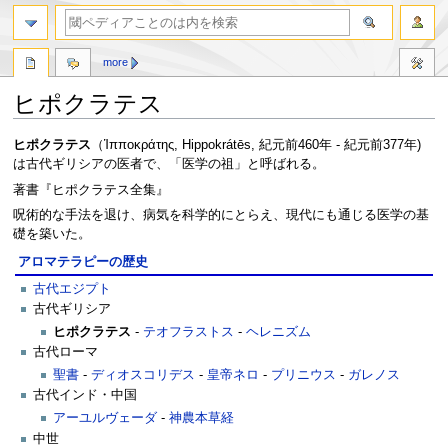
more
ヒポクラテス
ナ
検
ヒポクラテス
（
Ἱπποκράτης
, Hippokrátēs, 紀元前460年 - 紀元前377年)
ビ
索
は古代ギリシアの医者で、「医学の祖」と呼ばれる。
ゲ
に
著書『ヒポクラテス全集』
ー
移
呪術的な手法を退け、病気を科学的にとらえ、現代にも通じる医学の基
シ
動
礎を築いた。
ョ
ン
アロマテラピーの歴史
に
古代エジプト
移
古代ギリシア
動
ヒポクラテス
-
テオフラストス
-
ヘレニズム
古代ローマ
聖書
-
ディオスコリデス
-
皇帝ネロ
-
プリニウス
-
ガレノス
古代インド・中国
アーユルヴェーダ
-
神農本草経
中世