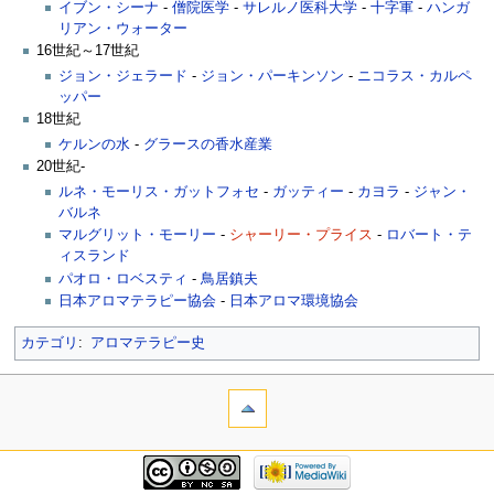
イブン・シーナ
-
僧院医学
-
サレルノ医科大学
-
十字軍
-
ハンガ
リアン・ウォーター
16世紀～17世紀
ジョン・ジェラード
-
ジョン・パーキンソン
-
ニコラス・カルペ
ッパー
18世紀
ケルンの水
-
グラースの香水産業
20世紀-
ルネ・モーリス・ガットフォセ
-
ガッティー
-
カヨラ
-
ジャン・
バルネ
マルグリット・モーリー
-
シャーリー・プライス
-
ロバート・テ
ィスランド
パオロ・ロベスティ
-
鳥居鎮夫
日本アロマテラピー協会
-
日本アロマ環境協会
カテゴリ
:
アロマテラピー史