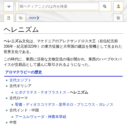
more
ヘレニズム
ナ
検
ヘレニズム
文化は、マケドニアのアレクサンドロス大王（在位紀元前
ビ
索
336年 - 紀元前323年）の東方征服と大帝国の建設を契機として生まれた
ゲ
に
世界文化である。
ー
移
この時代に、東西に活発な文物交流の場が開かれ、東西のハーブやスパ
シ
動
イスが交易品として盛んに取引されるようになった。
ョ
アロマテラピーの歴史
ン
に
古代エジプト
移
古代ギリシア
動
ヒポクラテス
-
テオフラストス
-
ヘレニズム
古代ローマ
聖書
-
ディオスコリデス
-
皇帝ネロ
-
プリニウス
-
ガレノス
古代インド・中国
アーユルヴェーダ
-
神農本草経
中世