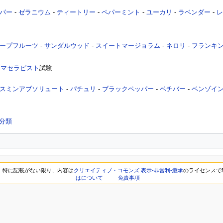
パー
-
ゼラニウム
-
ティートリー
-
ペパーミント
-
ユーカリ
-
ラベンダー
-
レ
ープフルーツ
-
サンダルウッド
-
スイートマージョラム
-
ネロリ
-
フランキ
ロマセラピスト
試験
スミンアブソリュート
-
パチュリ
-
ブラックペッパー
-
ベチバー
-
ベンゾイ
分類
特に記載がない限り、内容は
クリエイティブ・コモンズ 表示-非営利-継承
のライセンスで
はについて
免責事項