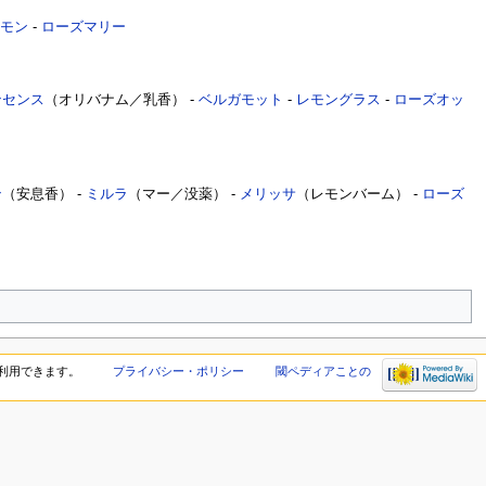
モン
-
ローズマリー
ンセンス
（オリバナム／乳香） -
ベルガモット
-
レモングラス
-
ローズオッ
ン
（安息香） -
ミルラ
（マー／没薬） -
メリッサ
（レモンバーム） -
ローズ
利用できます。
プライバシー・ポリシー
閾ペディアことの