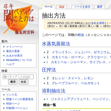
ページ
議論
ソースを表示
履歴
抽出方法
2007年8月5日 (日) 07:30時点における
松永英明
(
ト
(差分) ← 古い版 | 最新版 (差分) | 新しい版 → (差分)
ナ
検
このページでは、30種の
精油
（エッセンシャル
ビ
索
案内
水蒸気蒸留法
ゲ
に
メインページ
ー
移
最近の更新
2
イランイラン
、
ジュニパー
、
ゼラニウム
シ
動
おまかせ表示
1
カモミール・ローマン
、
クラリセージ
、
ョ
MediaWikiについての
i
カモミール・ジャーマン
、
サイプレス
、
ン
ヘルプ
に
圧搾法
検索
移
動
2
オレンジ・スイート
、
レモン
1
グレープフルーツ
、
ベルガモット
ツール
溶剤抽出法
リンク元
i
ジャスミンアブソリュート
、
ベンゾイン
関連ページの更新状況
特別ページ
精油一覧
印刷用バージョン