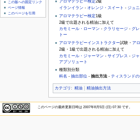
アロマテラピー検定
2級
この版への固定リンク
ページ情報
イランイラン
-
オレンジ・スイート
-
ジュニ
このページを引用
アロマテラピー検定
1級
2級で出題される精油に加えて
カモミール・ローマン
-
クラリセージ
-
グレ
トー
アロマテラピーインストラクター
試験・
ア
2級・1級で出題される精油に加えて
カモミール・ジャーマン
-
サイプレス
-
ジャ
アブソリュート
種類別分類
科名
-
抽出部位
-
抽出方法
-
ティスランドの
カテゴリ
:
精油
精油抽出方法
このページの最終更新日時は 2007年8月5日 (日) 07:30 です。