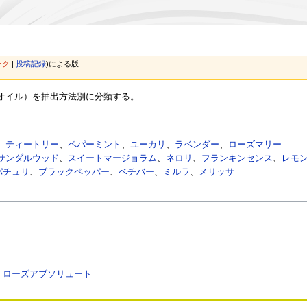
ーク
|
投稿記録
)
による版
オイル）を抽出方法別に分類する。
、
ティートリー
、
ペパーミント
、
ユーカリ
、
ラベンダー
、
ローズマリー
サンダルウッド
、
スイートマージョラム
、
ネロリ
、
フランキンセンス
、
レモ
パチュリ
、
ブラックペッパー
、
ベチバー
、
ミルラ
、
メリッサ
、
ローズアブソリュート