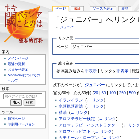
ページ
議論
ソースを表示
履歴
「ジュニパー」へリンク
←
ジュニパー
ナ
検
リンク元
ビ
索
ページ:
ゲ
に
案内
ー
移
メインページ
シ
動
絞り込み
最近の更新
ョ
おまかせ表示
参照読み込みを
非表示
| リンクを
非表示
| 転
ン
MediaWikiについての
に
ヘルプ
移
以下のページが、
ジュニパー
にリンクしていま
動
検索
(前の50件 | 次の50件) (
20
|
50
|
100
|
250
|
500
件
イランイラン
‎
(
← リンク
)
水蒸気蒸留法
‎
(
← リンク
)
ツール
精油
‎
(
← リンク
)
特別ページ
アロマテラピー検定
‎
(
← リンク
)
印刷用バージョン
アロマテラピーインストラクター
‎
(
← リン
アロマセラピスト
‎
(
← リンク
)
カモミール・ローマン
‎
(
← リンク
)