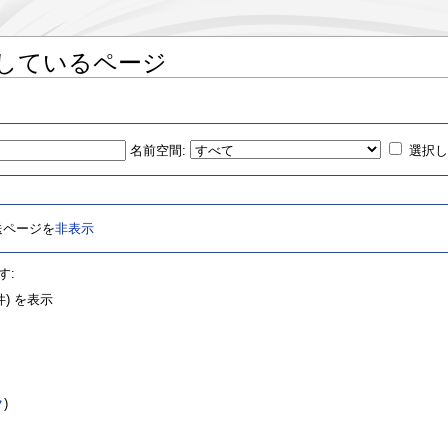
しているページ
名前空間:
選択
送ページを
非表示
す:
) を表示
ク
)